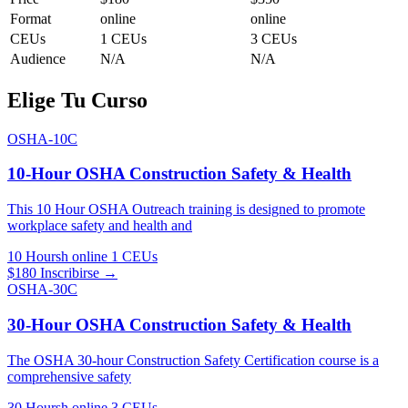
Format
online
online
CEUs
1 CEUs
3 CEUs
Audience
N/A
N/A
Elige Tu Curso
OSHA-10C
10-Hour OSHA Construction Safety & Health
This 10 Hour OSHA Outreach training is designed to promote
workplace safety and health and
10 Hoursh
online
1 CEUs
$180
Inscribirse →
OSHA-30C
30-Hour OSHA Construction Safety & Health
The OSHA 30-hour Construction Safety Certification course is a
comprehensive safety
30 Hoursh
online
3 CEUs